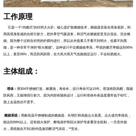
工作原理
它是一个“内燃式”的封闭大火炉。核心是‌扩散燃烧技术‌，燃烧器安装在塔体底部，利
用高塔身形成的自然引射力，把外界空气吸进来，和沼气在燃烧室里充分混合、完全燃
烧。因为整个过程在封闭的炉膛内进行，所以从外面看几乎看不到明火，也看不到黑
烟，是一种非常干净的“暗火燃烧”。这种设计不仅燃烧效率高，甲烷的燃尽率能达到95%
以上，甚至99%，而且防风防雨，在大风大雨天气也能稳定运行，不会轻易熄火。
主体组成：
塔体‌：
用‌304不锈钢‌打造，耐腐蚀，寿命长，设计寿命可达15年。塔顶有‌防风帽‌，既能
防风雨，又能增强引射力。因为内部有隔热设计，运行时塔体外表温度通常低于60℃，
摸上去温热但不烫手。
‌燃烧系统‌：
用耐高温不锈钢制成的‌燃烧器‌、‌长明灯‌和‌高能点火装置‌。点火成功率很高，
能达到99%以上。还有‌熄火保护、断电保护和回火保护‌等多重安全机制，一旦意外熄
火，系统能在不到1秒内迅速切断沼气供应，**安全。‌